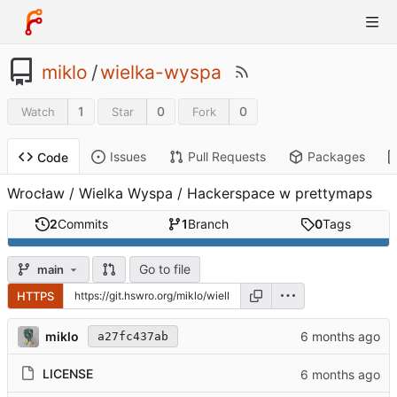
miklo
/
wielka-wyspa
1
0
0
Watch
Star
Fork
Issues
Pull Requests
Packages
Code
Wrocław / Wielka Wyspa / Hackerspace w prettymaps
2
Commits
1
Branch
0
Tags
Go to file
main
HTTPS
miklo
a27fc437ab
LICENSE