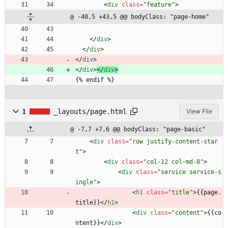
<
div
class
=
"feature"
>
@ -40,5 +43,5 @@ bodyClass: "page-home"
<
/
div
>
<
/
div
>
<
/
div
>
<
/
div
>
<
/
div
>
{% endif %}
1
_layouts/page.html
View File
@ -7,7 +7,6 @@ bodyClass: "page-basic"
<
div
class
=
"row justify-content-star
t"
>
<
div
class
=
"col-12 col-md-8"
>
<
div
class
=
"service service-s
ingle"
>
<
h1
class
=
"title"
>
{{page.
title}}
<
/
h1
>
<
div
class
=
"content"
>
{{co
ntent}}
<
/
div
>