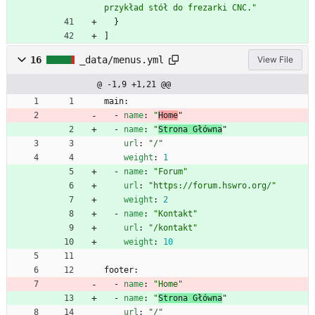
przykład stół do frezarki CNC."
}
]
16
_data/menus.yml
View File
@ -1,9 +1,21 @@
main:
- 
name
:
"
Home
"
- 
name
:
"
Strona Główna
"
url
:
"/"
weight
:
1
- 
name
:
"Forum"
url
:
"https://forum.hswro.org/"
weight
:
2
- 
name
:
"Kontakt"
url
:
"/kontakt"
weight
:
10
footer:
- 
name
:
"Home"
- 
name
:
"
Strona Główna
"
url
:
"/"