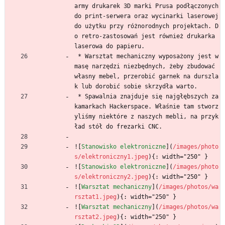
army drukarek 3D marki Prusa podłączonych 
do print-serwera oraz wycinarki laserowej 
do użytku przy różnorodnych projektach. D
o retro-zastosowań jest również drukarka 
laserowa do papieru.
 * Warsztat mechaniczny wyposażony jest w 
masę narzędzi niezbędnych, żeby zbudować 
własny mebel, przerobić garnek na durszla
k lub dorobić sobie skrzydła warto. 
 * Spawalnia znajduje się najgłębszych za
kamarkach Hackerspace. Właśnie tam stworz
yliśmy niektóre z naszych mebli, na przyk
ład stół do frezarki CNC.
![
Stanowisko elektroniczne
](
/images/photo
s/elektroniczny1.jpeg
){: width="250" }
![
Stanowisko elektroniczne
](
/images/photo
s/elektroniczny2.jpeg
){: width="250" }
![
Warsztat mechaniczny
](
/images/photos/wa
rsztat1.jpeg
){: width="250" }
![
Warsztat mechaniczny
](
/images/photos/wa
rsztat2.jpeg
){: width="250" }