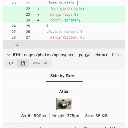
.
feature-title
{
font-width
:
bold
;
margin-top
:
0
;
color
:
$primary
;
}
.
feature-content
{
margin-bottom
:
0
;
BIN
images/photos/openspace.jpg
Normal file
View File
Side by Side
After
Width:
500px
| Height:
375px
|
Size:
65 KiB