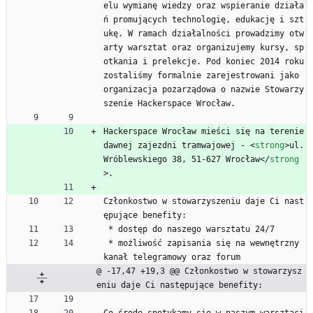
elu wymianę wiedzy oraz wspieranie działa
ń promujących technologię, edukację i szt
ukę. W ramach działalności prowadzimy otw
arty warsztat oraz organizujemy kursy, sp
otkania i prelekcje. Pod koniec 2014 roku 
zostaliśmy formalnie zarejestrowani jako 
organizacja pozarządowa o nazwie Stowarzy
szenie Hackerspace Wrocław.
Hackerspace Wrocław mieści się na terenie 
dawnej zajezdni tramwajowej - 
<
strong
>
ul. 
Wróblewskiego 38, 51-627 Wrocław
<
/
strong
>
.
Członkostwo w stowarzyszeniu daje Ci nast
ępujące benefity:
 * dostęp do naszego warsztatu 24/7
 * możliwość zapisania się na wewnętrzny 
kanał telegramowy oraz forum
@ -17,47 +19,3 @@ Członkostwo w stowarzysz
eniu daje Ci następujące benefity: