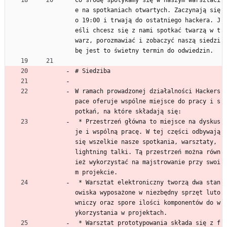
Co środę spotykamy się w naszym warsztaci
e na spotkaniach otwartych. Zaczynają się 
o 19:00 i trwają do ostatniego hackera. J
eśli chcesz się z nami spotkać twarzą w t
warz, porozmawiać i zobaczyć naszą siedzi
bę jest to świetny termin do odwiedzin.
# Siedziba
W ramach prowadzonej działalności Hackers
pace oferuje wspólne miejsce do pracy i s
potkań, na które składają się:
 * Przestrzeń główna to miejsce na dyskus
je i wspólną pracę. W tej części odbywają 
się wszelkie nasze spotkania, warsztaty, 
lightning talki. Tą przestrzeń można równ
ież wykorzystać na majstrowanie przy swoi
m projekcie.
 * Warsztat elektroniczny tworzą dwa stan
owiska wyposażone w niezbędny sprzęt luto
wniczy oraz spore ilości komponentów do w
ykorzystania w projektach.
 * Warsztat prototypowania składa się z f