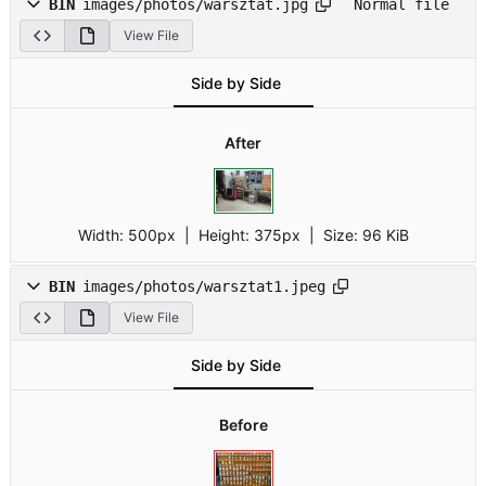
BIN
images/photos/warsztat.jpg
Normal file
View File
Side by Side
After
Width:
500px
| Height:
375px
|
Size:
96 KiB
BIN
images/photos/warsztat1.jpeg
View File
Side by Side
Before