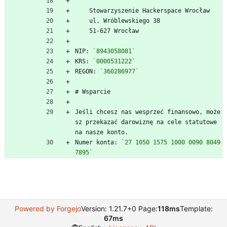
    Stowarzyszenie Hackerspace Wrocław
    ul. Wróblewskiego 38
    51-627 Wrocław
NIP: 
`8943058081`
KRS: 
`0000531222`
REGON: 
`360286977`
# Wsparcie
Jeśli chcesz nas wesprzeć finansowo, może
sz przekazać darowiznę na cele statutowe 
na nasze konto.
Numer konta: 
`27 1050 1575 1000 0090 8049 
7895`
Powered by Forgejo
Version: 1.21.7+0 Page:
118ms
Template:
67ms