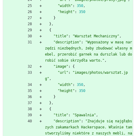
"width"
:
350
,
"height"
:
350
}
}
,
{
"title"
:
"Warsztat Mechaniczny"
,
"description"
:
"Wyposażony w masę nar
zędzi niezbędnych, żeby zbudować własny m
ebel, przerobić garnek na durszlak lub do
robić sobie skrzydła warto."
,
"image"
:
{
"url"
:
"images/photos/warsztat.jp
g"
,
"width"
:
350
,
"height"
:
350
}
}
,
{
"title"
:
"Spawalnia"
,
"description"
:
"Znajduje się najgłębs
zych zakamarkach Hackerspace. Właśnie tam 
stworzyliśmy niektóre z naszych mebli, na 