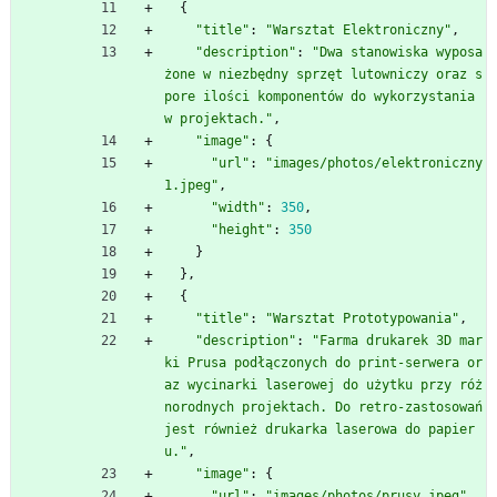
{
"title"
:
"Warsztat Elektroniczny"
,
"description"
:
"Dwa stanowiska wyposa
żone w niezbędny sprzęt lutowniczy oraz s
pore ilości komponentów do wykorzystania 
w projektach."
,
"image"
:
{
"url"
:
"images/photos/elektroniczny
1.jpeg"
,
"width"
:
350
,
"height"
:
350
}
}
,
{
"title"
:
"Warsztat Prototypowania"
,
"description"
:
"Farma drukarek 3D mar
ki Prusa podłączonych do print-serwera or
az wycinarki laserowej do użytku przy róż
norodnych projektach. Do retro-zastosowań 
jest również drukarka laserowa do papier
u."
,
"image"
:
{
"url"
:
"images/photos/prusy.jpeg"
,