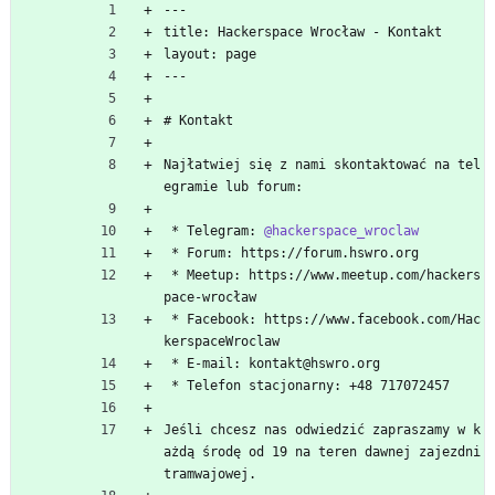
---
title: Hackerspace Wrocław - Kontakt
layout: page
---
# Kontakt
Najłatwiej się z nami skontaktować na tel
egramie lub forum:
 * Telegram: 
@hackerspace_wroclaw
 * Forum: https://forum.hswro.org
 * Meetup: https://www.meetup.com/hackers
pace-wrocław
 * Facebook: https://www.facebook.com/Hac
kerspaceWroclaw
 * E-mail: kontakt@hswro.org
 * Telefon stacjonarny: +48 717072457
Jeśli chcesz nas odwiedzić zapraszamy w k
ażdą środę od 19 na teren dawnej zajezdni 
tramwajowej.