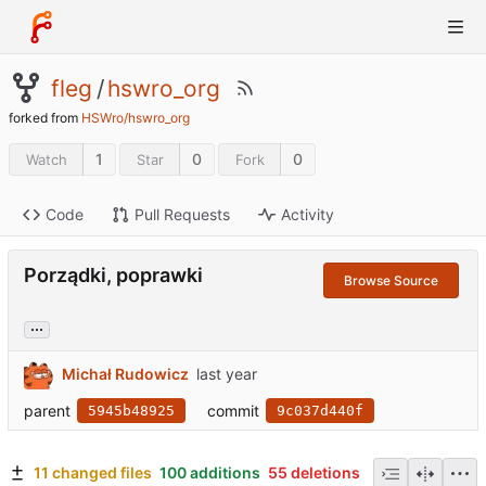
fleg
/
hswro_org
forked from
HSWro/hswro_org
1
0
0
Watch
Star
Fork
Code
Pull Requests
Activity
Porządki, poprawki
Browse Source
...
Michał Rudowicz
parent
commit
5945b48925
9c037d440f
11 changed files
100 additions
55 deletions