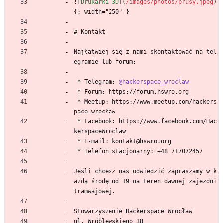
![
Drukarki 3D
](
/images/photos/prusy.jpeg
)
{: width="250" }
# Kontakt
Najłatwiej się z nami skontaktować na tel
egramie lub forum:
 * Telegram: 
@hackerspace_wroclaw
 * Forum: https://forum.hswro.org
 * Meetup: https://www.meetup.com/hackers
pace-wrocław
 * Facebook: https://www.facebook.com/Hac
kerspaceWroclaw
 * E-mail: kontakt@hswro.org
 * Telefon stacjonarny: +48 717072457
Jeśli chcesz nas odwiedzić zapraszamy w k
ażdą środę od 19 na teren dawnej zajezdni 
tramwajowej.
Stowarzyszenie Hackerspace Wrocław
ul. Wróblewskiego 38