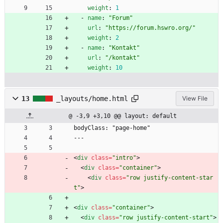
weight
:
1
- 
name
:
"Forum"
url
:
"https://forum.hswro.org/"
weight
:
2
- 
name
:
"Kontakt"
url
:
"/kontakt"
weight
:
10
13
_layouts/home.html
View File
@ -3,9 +3,10 @@ layout: default
bodyClass: "page-home"
---
<
div
class
=
"intro"
>
<
div
class
=
"container"
>
<
div
class
=
"row justify-content-star
t"
>
<
div
class
=
"container"
>
<
div
class
=
"row justify-content-start"
>