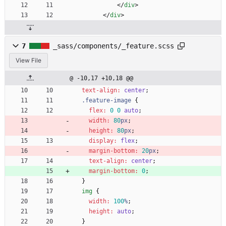
<
/
div
>
<
/
div
>
7
_sass/components/_feature.scss
View File
@ -10,17 +10,18 @@
text-align
:
center
;
.
feature-image
{
flex
:
0
0
auto
;
width
:
80
px
;
height
:
80
px
;
display
:
flex
;
margin-bottom
:
20
px
;
text-align
:
center
;
margin-bottom
:
0
;
}
img
{
width
:
100
%
;
height
:
auto
;
}