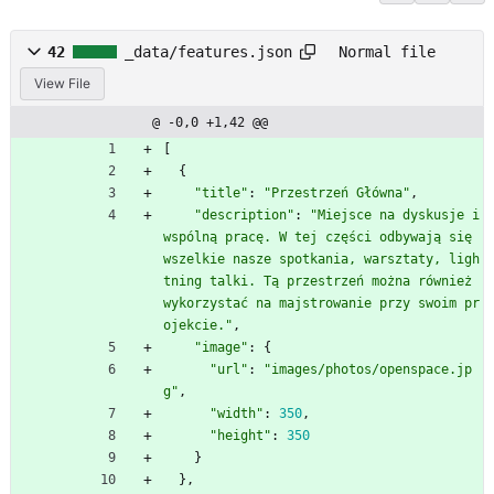
42
_data/features.json
Normal file
View File
@ -0,0 +1,42 @@
[
{
"title"
:
"Przestrzeń Główna"
,
"description"
:
"Miejsce na dyskusje i 
wspólną pracę. W tej części odbywają się 
wszelkie nasze spotkania, warsztaty, ligh
tning talki. Tą przestrzeń można również 
wykorzystać na majstrowanie przy swoim pr
ojekcie."
,
"image"
:
{
"url"
:
"images/photos/openspace.jp
g"
,
"width"
:
350
,
"height"
:
350
}
}
,