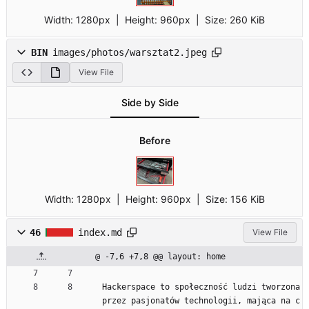
Width:
1280px
| Height:
960px
|
Size:
260 KiB
BIN
images/photos/warsztat2.jpeg
View File
Side by Side
Before
Width:
1280px
| Height:
960px
|
Size:
156 KiB
46
index.md
View File
@ -7,6 +7,8 @@ layout: home
Hackerspace to społeczność ludzi tworzona 
przez pasjonatów technologii, mająca na c