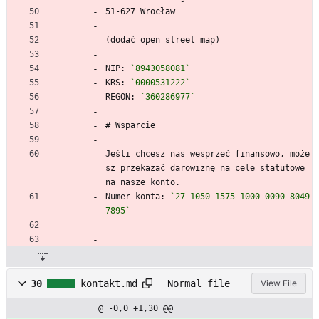
51-627 Wrocław
(dodać open street map)
NIP: 
`8943058081`
KRS: 
`0000531222`
REGON: 
`360286977`
# Wsparcie
Jeśli chcesz nas wesprzeć finansowo, może
sz przekazać darowiznę na cele statutowe 
na nasze konto.
Numer konta: 
`27 1050 1575 1000 0090 8049 
7895`
30
kontakt.md
Normal file
View File
@ -0,0 +1,30 @@