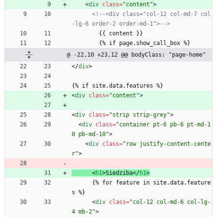
<
div
class
=
"content"
>
<!--
<div class="col
-
12 col
-
md
-
7 col
-
lg
-
6 order
-
2 order
-
md
-
1">
-->
        {{ content }}
        {% if page.show_call_box %}
@ -22,10 +23,12 @@ bodyClass: "page-home"
<
/
div
>
{% if site.data.features %}
<
div
class
=
"content"
>
<
div
class
=
"strip strip-grey"
>
<
div
class
=
"container pt-6 pb-6 pt-md-1
0 pb-md-10"
>
<
div
class
=
"row justify-content-cente
r"
>
<
h1
>
Siedziba
<
/
h1
>
      {% for feature in site.data.feature
s %}
<
div
class
=
"col-12 col-md-6 col-lg-
4 mb-2"
>